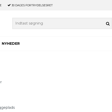
E
30 DAGES
FORTRYDELSESRET
NYHEDER
r
yggeplads