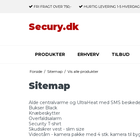
FRI FRAGT
OVER 750,-
HURTIG LEVERING
1-5 HVERDAG
Secury.dk
PRODUKTER
ERHVERV
TILBUD
Forside
/
Sitemap
/
Vis alle produkter
Sitemap
Alde centralvarme og UltraHeat med SMS beskede
Bukser Black
Knæbeskytter
Overfaldsalarm
Security T-shirt
Skudsikrer vest - slim size
Videotårn - kamera pakke med 4 stk. kamera til b