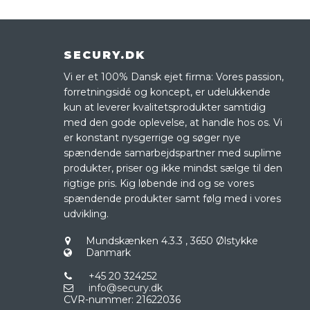
SECURY.DK
Vi er et 100% Dansk ejet firma: Vores passion,
forretningsidé og koncept, er udelukkende
kun at leverer kvalitetsprodukter samtidig
med den gode oplevelse, at handle hos os. Vi
er konstant nysgerrige og søger nye
spændende samarbejdspartner med suplime
produkter, priser og ikke mindst sælge til den
rigtige pris. Kig løbende ind og se vores
spændende produkter samt følg med i vores
udvikling.
Mundskænken 4.3.3
,
3650 Ølstykke
Danmark
+45 20 324252
info@secury.dk
CVR-nummer
:
21622036