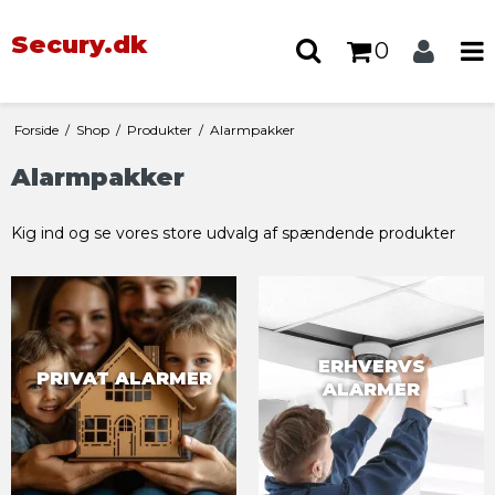
Secury.dk
0
Forside
/
Shop
/
Produkter
/
Alarmpakker
Alarmpakker
Kig ind og se vores store udvalg af spændende produkter
ERHVERVS
PRIVAT ALARMER
ALARMER