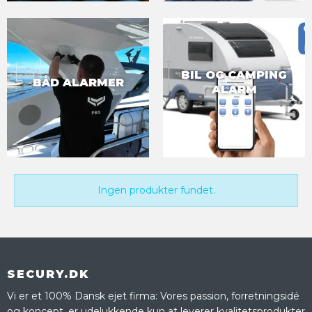
BIL OG CAMPING
BÅD ALARMER
ALARM
Ingen produkter fundet.
SECURY.DK
Vi er et 100% Dansk ejet firma: Vores passion, forretningsidé
og koncept, er udelukkende kun at leverer kvalitetsprodukter