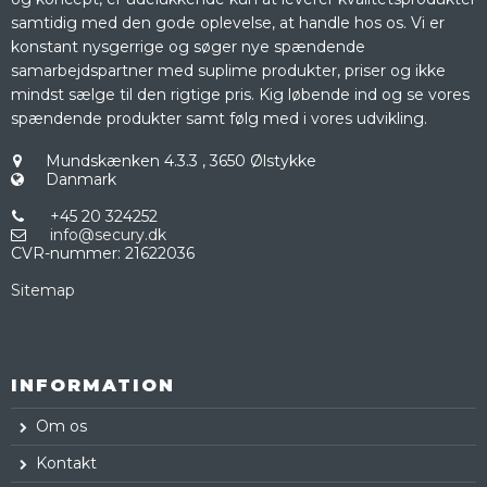
samtidig med den gode oplevelse, at handle hos os. Vi er
konstant nysgerrige og søger nye spændende
samarbejdspartner med suplime produkter, priser og ikke
mindst sælge til den rigtige pris. Kig løbende ind og se vores
spændende produkter samt følg med i vores udvikling.
Mundskænken 4.3.3
,
3650 Ølstykke
Danmark
+45 20 324252
info@secury.dk
CVR-nummer
:
21622036
Sitemap
INFORMATION
Om os
Kontakt