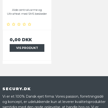
Alde centralvarme og
UltraHeat med SMS beskeder
0,00 DKK
VIS PRODUKT
SECURY.DK
Vi er et 100% Dansk ejet firma: Vores passion, forretningsidé
og koncept, er udelukkende kun at leverer kvalitetsprodukter
samtidig med den gode oplevelse, at handle hos os. Vi er