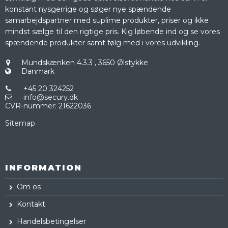
konstant nysgerrige og søger nye spændende
samarbejdspartner med suplime produkter, priser og ikke
mindst sælge til den rigtige pris. Kig løbende ind og se vores
spændende produkter samt følg med i vores udvikling.
Mundskænken 4.3.3
,
3650 Ølstykke
Danmark
+45 20 324252
info@secury.dk
CVR-nummer
:
21622036
Sitemap
INFORMATION
Om os
Kontakt
Handelsbetingelser